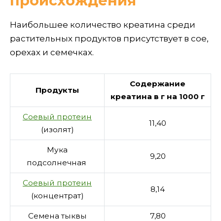
происхождения
Наибольшее количество креатина среди
растительных продуктов присутствует в сое,
орехах и семечках.
Содержание
Продукты
креатина в г на 1000 г
Соевый протеин
11,40
(изолят)
Мука
9,20
подсолнечная
Соевый протеин
8,14
(концентрат)
Семена тыквы
7,80