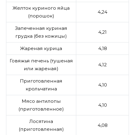
Желток куриного яйца
4,24
(порошок)
Запеченная куриная
4,21
грудка (без кожицы)
Жареная курица
4,18
Говяжья печень (тушеная
4,12
или жареная)
Приготовленная
4,10
крольчатина
Мясо антилопы
4,10
(приготовленное)
Лосятина
4,08
(приготовленная)