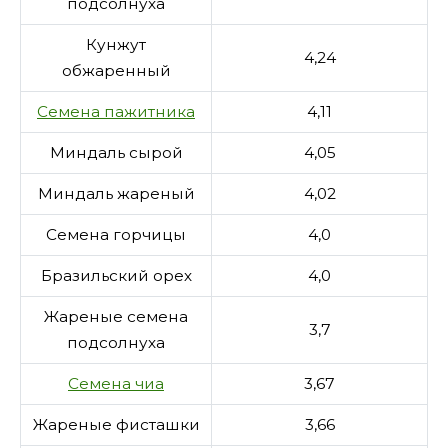
подсолнуха
Кунжут
4,24
обжаренный
Семена пажитника
4,11
Миндаль сырой
4,05
Миндаль жареный
4,02
Семена горчицы
4,0
Бразильский орех
4,0
Жареные семена
3,7
подсолнуха
Семена чиа
3,67
Жареные фисташки
3,66