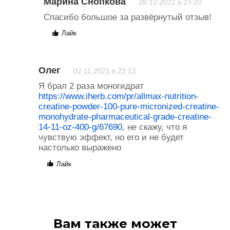
Марина Снопкова
28.12.2021 в 23:20
Спасибо большое за развёрнутый отзыв!
Лайк
Олег
02.11.2021 в 22:12
Я брал 2 раза моногидрат
https://www.iherb.com/pr/allmax-nutrition-
creatine-powder-100-pure-micronized-creatine-
monohydrate-pharmaceutical-grade-creatine-
14-11-oz-400-g/67690
, не скажу, что я
чувствую эффект, но его и не будет
настолько выражено
Лайк
Вам также может