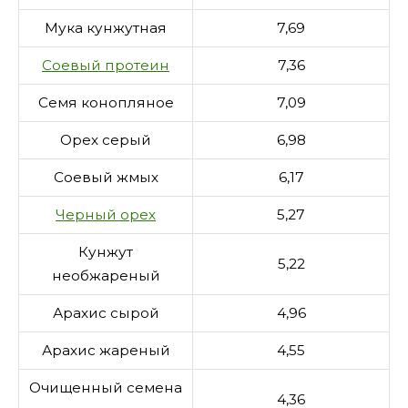
Мука кунжутная
7,69
Соевый протеин
7,36
Семя конопляное
7,09
Орех серый
6,98
Соевый жмых
6,17
Черный орех
5,27
Кунжут
5,22
необжареный
Арахис сырой
4,96
Арахис жареный
4,55
Очищенный семена
4,36