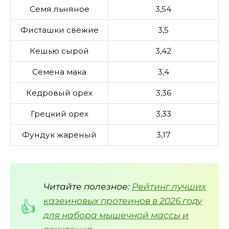
Семя льняное
3,54
Фисташки свежие
3,5
Кешью сырой
3,42
Семена мака
3,4
Кедровый орех
3,36
Грецкий орех
3,33
Фундук жареный
3,17
Читайте полезное:
Рейтинг лучших
казеиновых протеинов в 2026 году
для набора мышечной массы и