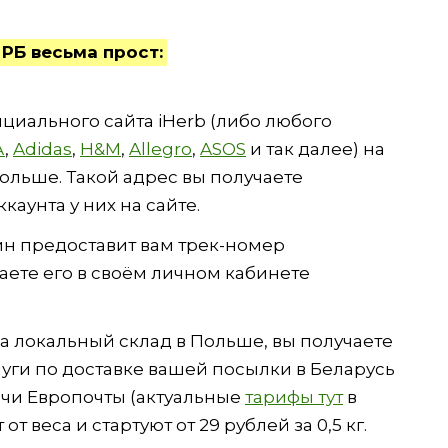
РБ весьма прост:
ициального сайта iHerb (либо любого
A
,
Adidas
,
H&M
,
Allegro
,
ASOS
и так далее) на
Польше. Такой адрес вы получаете
аунта у них на сайте.
зин предоставит вам трек-номер
аете его в своём личном кабинете
а локальный склад в Польше, вы получаете
уги по доставке вашей посылки в Беларусь
ачи Европочты (актуальные
тарифы тут
в
т веса и стартуют от 29 рублей за 0,5 кг.