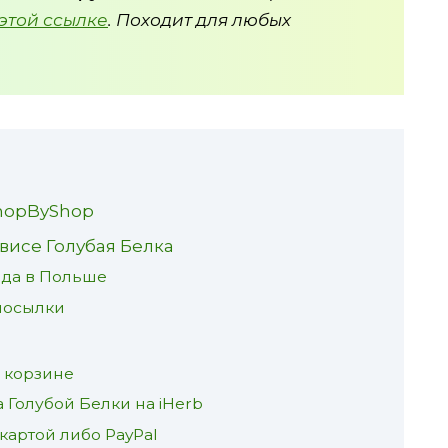
 этой ссылке
. Походит для любых
ShopByShop
висе Голубая Белка
ада в Польше
посылки
в корзине
 Голубой Белки на iHerb
картой либо PayPal