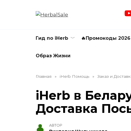
Перейти
к
содержанию
Гид по iHerb
🔥Промокоды 2026
Образ Жизни
Главная
»
iHerb Помощь
»
Заказ и Доставк
iHerb в Белар
Доставка Посы
АВТОР