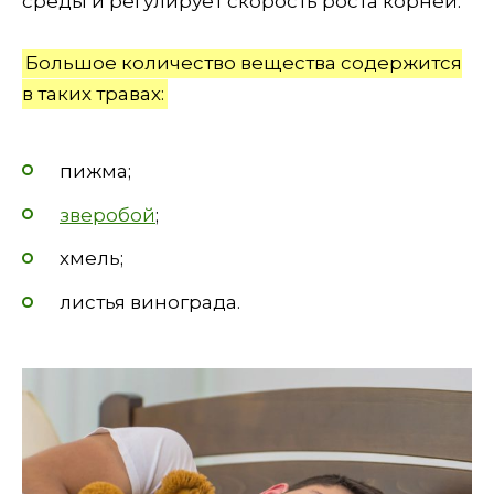
среды и регулирует скорость роста корней.
Большое количество вещества содержится
в таких травах:
пижма;
зверобой
;
хмель;
листья винограда.