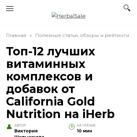
Перейти
к
содержанию
Главная
»
Полезные статьи, обзоры и рейтинги
Топ-12 лучших
витаминных
комплексов и
добавок от
California Gold
Nutrition на iHerb
АВТОР
НА ЧТЕНИЕ
Виктория
10 мин