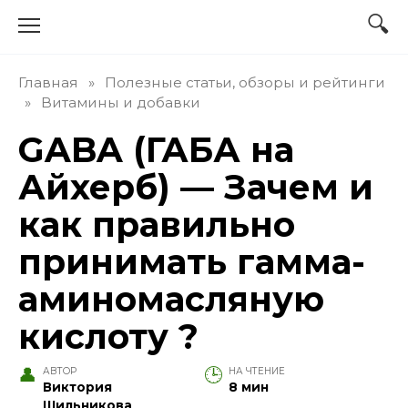
Перейти
к
содержанию
Главная
»
Полезные статьи, обзоры и рейтинги
»
Витамины и добавки
GABA (ГАБА на
Айхерб) — Зачем и
как правильно
принимать гамма-
аминомасляную
кислоту ?
АВТОР
НА ЧТЕНИЕ
Виктория
8 мин
Шильникова