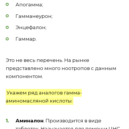
Апогамма;
Гамманеурон;
Энцефалон;
Гаммар.
Это не весь перечень. На рынке
представлено много ноотропов с данным
компонентом.
Укажем ряд аналогов гамма-
аминомасляной кислоты:
Аминалон
. Производится в виде
таблеток. Назначается для помощи ЦНС,