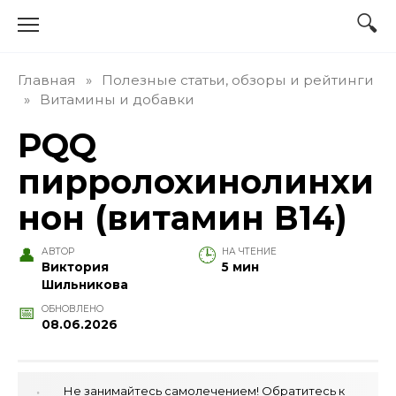
Перейти
к
содержанию
Главная
»
Полезные статьи, обзоры и рейтинги
»
Витамины и добавки
PQQ
пирролохинолинхи
нон (витамин В14)
АВТОР
НА ЧТЕНИЕ
Виктория
5 мин
Шильникова
ОБНОВЛЕНО
08.06.2026
Не занимайтесь самолечением! Обратитесь к