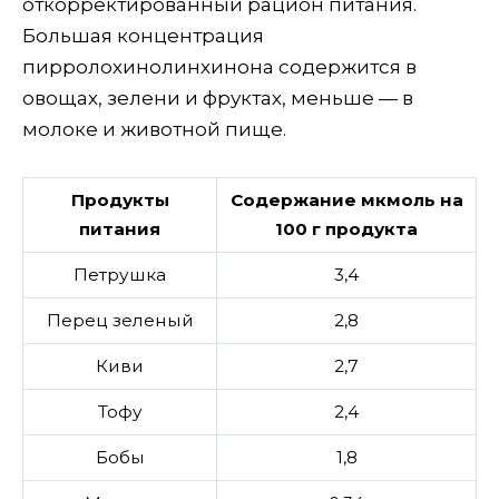
откорректированный рацион питания.
Большая концентрация
пирролохинолинхинона содержится в
овощах, зелени и фруктах, меньше — в
молоке и животной пище.
Продукты
Содержание мкмоль на
питания
100 г продукта
Петрушка
3,4
Перец зеленый
2,8
Киви
2,7
Тофу
2,4
Бобы
1,8