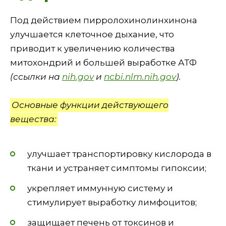
Под действием пирролохинолинхинона
улучшается клеточное дыхание, что
приводит к увеличению количества
митохондрий и большей выработке АТФ
(ссылки на
nih.gov
и
ncbi.nlm.nih.gov
).
Основные функции действующего
вещества:
улучшает транспортировку кислорода в
ткани и устраняет симптомы гипоксии;
укрепляет иммунную систему и
стимулирует выработку лимфоцитов;
защищает печень от токсинов и