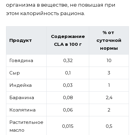
организма в веществе, не повышая при
этом калорийность рациона.
% от
Содержание
Продукт
суточной
CLA в 100 г
нормы
Говядина
0,32
10
Сыр
0,1
3
Индейка
0,03
1
Баранина
0,08
2,4
Козлятина
0,06
2
Растительное
0,015
0,5
масло