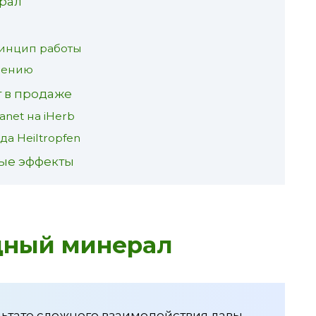
рал
ринцип работы
нению
 в продаже
net на iHerb
а Heiltropfen
ые эффекты
дный минерал
ьтате сложного взаимодействия лавы,