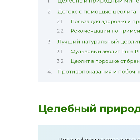
Целебный природный мине
Детокс с помощью цеолита
Польза для здоровья и п
Рекомендации по приме
Лучший натуральный цеолит
Фульвовый зеолит Pure Pla
Цеолит в порошке от бренд
Противопоказания и побочн
Целебный приро
Цеолит формируется в резул