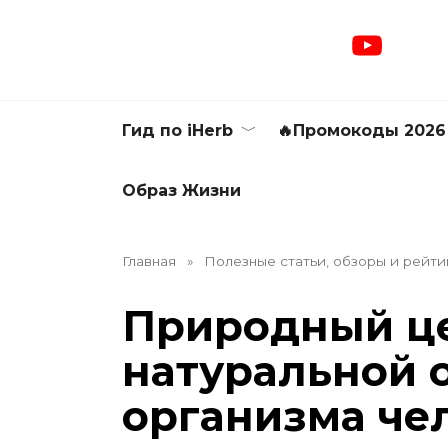
Перейти
к
содержанию
Гид по iHerb
🔥Промокоды 2026
Образ Жизни
Главная
»
Полезные статьи, обзоры и рейти
Природный ц
натуральной 
организма че