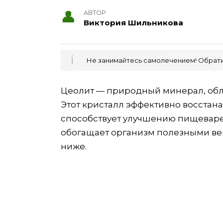
АВТОР
Виктория Шильникова
Не занимайтесь самолечением! Обратит
Цеолит — природный минерал, об
Этот кристалл эффективно восстан
способствует улучшению пищеваре
обогащает организм полезными вещ
ниже.