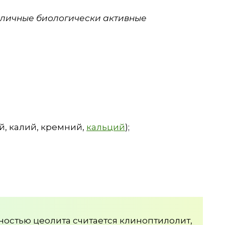
зличные биологически активные
й, калий, кремний,
кальций
);
остью цеолита считается клиноптилолит,