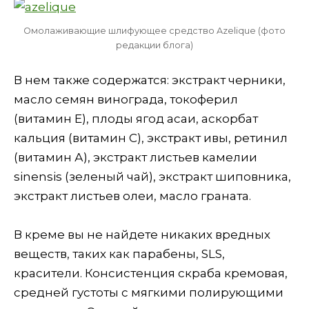
Омолаживающие шлифующее средство Azelique (фото
редакции блога)
В нем также содержатся: экстракт черники,
масло семян винограда, токоферил
(витамин Е), плоды ягод асаи, аскорбат
кальция (витамин С), экстракт ивы, ретинил
(витамин А), экстракт листьев камелии
sinensis (зеленый чай), экстракт шиповника,
экстракт листьев олеи, масло граната.
В креме вы не найдете никаких вредных
веществ, таких как парабены, SLS,
красители. Консистенция скраба кремовая,
средней густоты с мягкими полирующими