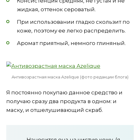
Консистенция средняя, не густая и не
жидкая, оттенок сероватый.
При использовании гладко скользит по
коже, поэтому ее легко распределить.
Аромат приятный, немного глиняный.
Антивозрастная маска Azelique (фото редакции блога)
Я постоянно покупаю данное средство и
получаю сразу два продукта в одном: и
маску, и отшелушивающий скраб.
Наносится она на чистую кожу, (я