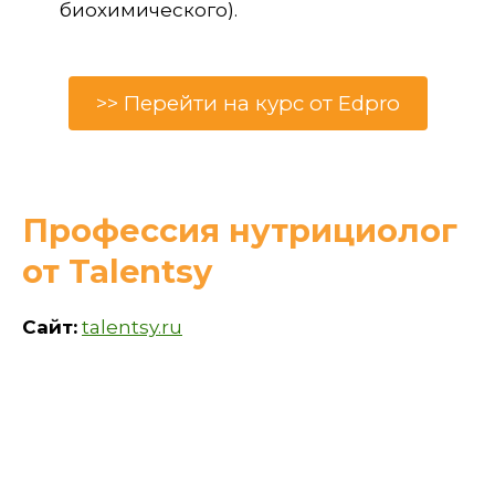
биохимического).
>> Перейти на курс от Edpro
Профессия нутрициолог
от Talentsy
Сайт:
talentsy.ru