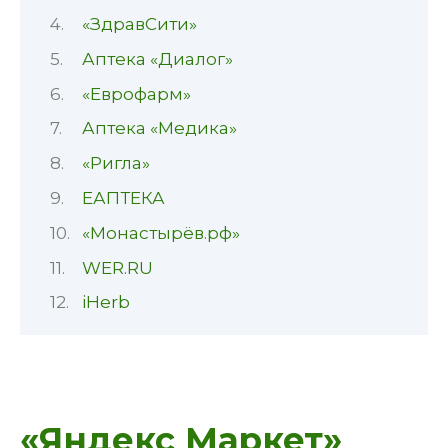
«ЗдравСити»
Аптека «Диалог»
«Еврофарм»
Аптека «Медика»
«Ригла»
ЕАПТЕКА
«Монастырёв.рф»
WER.RU
iHerb
«Яндекс Маркет»