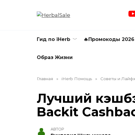
Перейти
к
содержанию
Гид по iHerb
🔥Промокоды 2026
Образ Жизни
Главная
»
iHerb Помощь
»
Советы и Лайф
Лучший кэшбэ
Backit Cashba
АВТОР