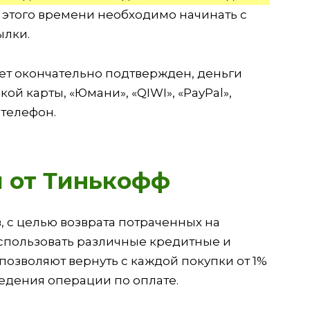
 этого времени необходимо начинать с
ылки.
удет окончательно подтвержден, деньги
й карты, «Юмани», «QIWI», «PayPal»,
телефон.
м от Тинькофф
, с целью возврата потраченных на
спользовать различные кредитные и
позволяют вернуть с каждой покупки от 1%
едения операции по оплате.