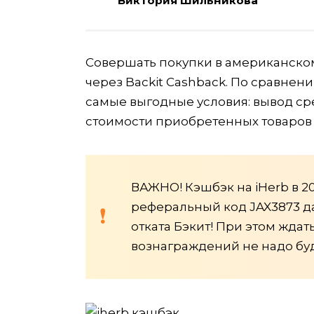
Виктория Шильникова
Совершать покупки в американском
через Backit Cashback. По сравнен
самые выгодные условия: вывод сред
стоимости приобретенных товаров н
ВАЖНО! Кэшбэк на iHerb в 2
реферальный код JAX3873 дае
отката Бэкит! При этом ждат
вознаграждений не надо буд