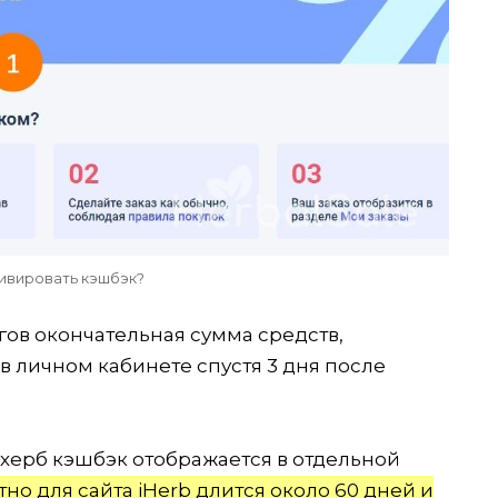
тивировать кэшбэк?
ов окончательная сумма средств,
в личном кабинете спустя 3 дня после
херб кэшбэк отображается в отдельной
но для сайта iHerb длится около 60 дней и