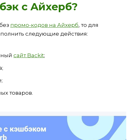
бэк с Айхерб?
 без
промо-кодов на Айхерб
, то для
полнить следующие действия:
льный
сайт Backit
;
а;
;
ых товаров.