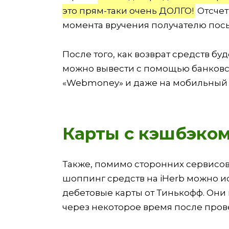
это прям-таки очень ДОЛГО!
Отсчет
момента вручения получателю пос
После того, как возврат средств б
можно вывести с помощью банковско
«Webmoney» и даже на мобильный 
Карты с кэшбэко
Также, помимо сторонних сервисов
шоппинг средств на iHerb можно и
дебетовые карты от Тинькофф. Они 
через некоторое время после пров