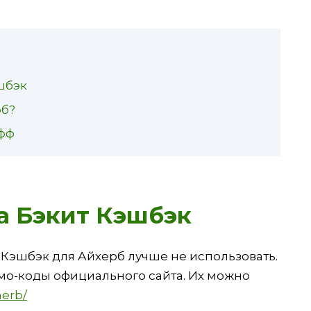
шбэк
рб?
офф
а Бэкит Кэшбэк
 Кэшбэк для Айхерб лучше не использовать.
мо-коды официального сайта. Их можно
herb/