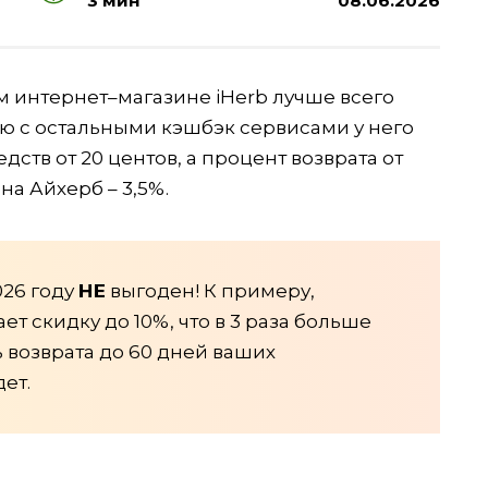
3 мин
08.06.2026
 интернет–магазине iHerb лучше всего
ию с остальными кэшбэк сервисами у него
ств от 20 центов, а процент возврата от
а Айхерб – 3,5%.
026 году
НЕ
выгоден! К примеру,
т скидку до 10%, что в 3 раза больше
ь возврата до 60 дней ваших
ет.